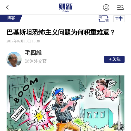
博客
T中
巴基斯坦恐怖主义问题为何积重难返？
2017年02月18日 15:38
毛四维
＋关注
＋关注
退休外交官