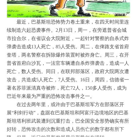
最近，巴基斯坦恐怖势力卷土重来，在四天时间里连
续制造六起恐袭事件。2月13日，周一，在旁遮普省会城
市拉合尔，在省议会大院附近，一起针对警察的自杀式炸
弹袭击造成13人死亡，85人受伤。周二，在俾路支省首府
奎塔，两名警察在拆除爆炸装置时被炸身亡。周三，在开
普省首府白沙瓦，一法官车辆遭自杀炸弹袭击，造成一人
死亡，数人受伤。同日，在联邦部落区，政府大院两次遭
攻击，共造成5人死亡，7人受伤。16日，周四，信德省一
著名苏菲派清真寺被炸，死亡72人，150多人受伤，成为
巴近年来最为严重的恐怖攻击事件之一。
在过去两年里，或许由于巴基斯坦军方在部落区开
展“利剑行动”，盘踞在巴基斯坦和阿富汗边境地区的巴基
斯坦塔利班武装遭到沉重打击，巴全国安全形势确实有所
好转，恐怖攻击的次数和造成人员伤亡的数字都有所下