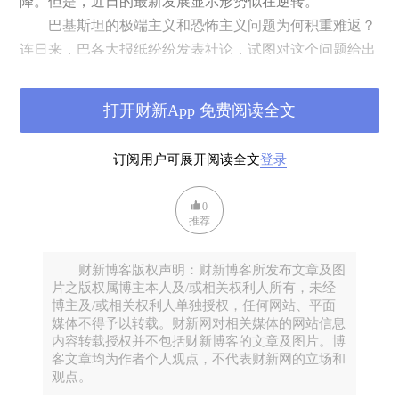
降。但是，近日的最新发展显示形势似在逆转。
巴基斯坦的极端主义和恐怖主义问题为何积重难返？
连日来，巴各大报纸纷纷发表社论，试图对这个问题给出
一个答案。其中佼佼者当数《周五时报》在2月17日发表
的题为《战争还是和平》的社论。该文对巴基斯坦极端主
打开财新App 免费阅读全文
义和恐怖主义问题的现状及其历史经纬进行了梳理，并明
确提出，要解决这个国内难题必须首先从外部关系着手，
订阅用户可展开阅读全文
登录
即巴必须与印度和阿富汗寻求和平，而非诉诸战争。
以下将此社论全文照译，以供感兴趣者参考。
0
推荐
战争还是和平
巴《周五时报》社论
财新博客版权声明：财新博客所发布文章及图
片之版权属博主本人及/或相关权利人所有，未经
2017年2月17日
博主及/或相关权利人单独授权，任何网站、平面
媒体不得予以转载。财新网对相关媒体的网站信息
恐怖分子在奎塔、拉合尔以及白沙瓦向国家执法部门
内容转载授权并不包括财新博客的文章及图片。博
客文章均为作者个人观点，不代表财新网的立场和
发起攻击。“自由者党”（Jamaat ul Ahrar）已经宣称对此负
观点。
责，并发布一则录相，显示其打击目标是国家机构人员和