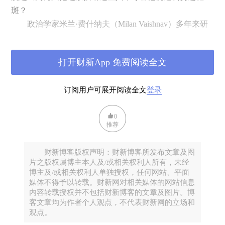
斑？
政治学家米兰·费什纳夫（Milan Vaishnav）多年来研
究印度社会中犯罪与民主的关系，他即将出版的著作《犯
罪收益之时》（When Crime Pays），对印度选举民主的这
打开财新App 免费阅读全文
一重大弊端提出了一些发人深省的见解。
积极的发展是：印度大选是生机勃勃、规模盛大的运
订阅用户可展开阅读全文
登录
作，在2014年举行的上次大选中，5.54亿选民在90多万个
投票站前排队投票，以决定代表464个政党的8250名候选
0
人的命运。
推荐
但负面发展是：这次当选的543名联邦议员中，有三
分之一（34%）的人遭到刑事犯罪起诉，而这个数字在
财新博客版权声明：财新博客所发布文章及图
2009年大选是30%，在2004年大选是24%。
片之版权属博主本人及/或相关权利人所有，未经
博主及/或相关权利人单独授权，任何网站、平面
媒体不得予以转载。财新网对相关媒体的网站信息
剧烈竞争
内容转载授权并不包括财新博客的文章及图片。博
客文章均为作者个人观点，不代表财新网的立场和
观点。
有些指控属轻罪或指控方出于政治动机。但是，超过