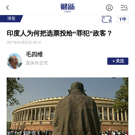
博客
T中
印度人为何把选票投给“罪犯”政客？
2017年02月05日 09:32
毛四维
＋关注
＋关注
退休外交官