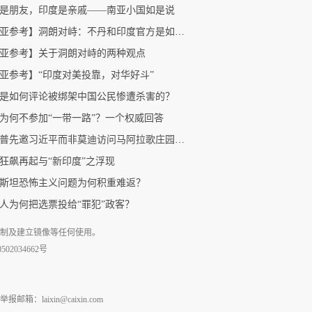
是朋友，印度是亲戚——南亚小国如是说
【南亚参考】洞朗对峙：不丹和印度官方是如何表态的？
亚参考】关于洞朗对峙的两种观点
亚参考】“印度对美投靠，对华好斗”
是如何评论被绑架中国公民惨遭杀害的？
为何不参加“一带一路”？一个权威回答
特朗普先邀习近平而非莫迪访问马阿拉歌庄园，有人很着急！
狂飙再起与“新印度”之浮现
斯坦恐怖主义问题为何积重难返？
人为何把选票投给“罪犯”政客？
复制及建立镜像等任何使用。
02034662号
laixin@caixin.com