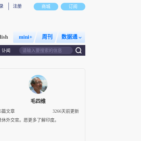
录
注册
商城
订阅
lish
mini+
周刊
数据通
讣闻
毛四维
96篇文章
3266天前更新
退休外交官。愿更多了解印度。