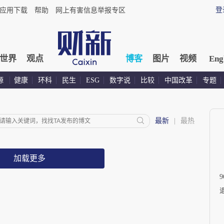
登
应用下载
帮助
网上有害信息举报专区
世界
观点
博客
图片
视频
Eng
源
健康
环科
民生
ESG
数字说
比较
中国改革
专题
最新
|
最热
加载更多