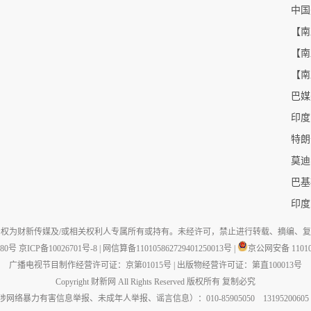
中国
【南
【南
巴媒
印度
莫迪
巴基
印度
权为财新传媒及/或相关权利人专属所有或持有。未经许可，禁止进行转载、摘编、
880号
京ICP备10026701号-8
|
网信算备110105862729401250013号
|
京公网安备 110105
广播电视节目制作经营许可证：京第01015号
|
出版物经营许可证：第直100013号
Copyright 财新网 All Rights Reserved 版权所有 复制必究
力有害信息举报、未成年人举报、谣言信息）：010-85905050 13195200605 举报邮箱：